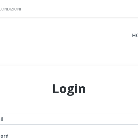
 CONDIZIONI
H
Login
l
ord