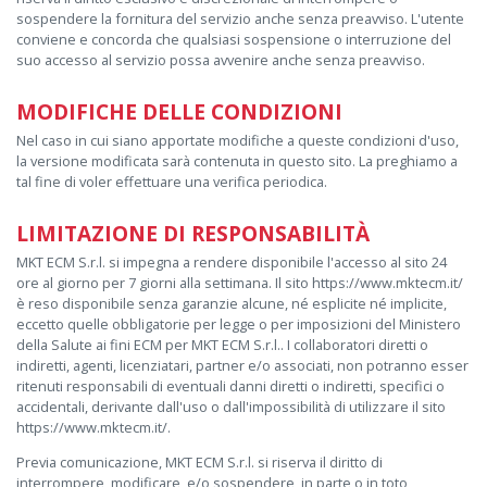
sospendere la fornitura del servizio anche senza preavviso. L'utente
conviene e concorda che qualsiasi sospensione o interruzione del
suo accesso al servizio possa avvenire anche senza preavviso.
MODIFICHE DELLE CONDIZIONI
Nel caso in cui siano apportate modifiche a queste condizioni d'uso,
la versione modificata sarà contenuta in questo sito. La preghiamo a
tal fine di voler effettuare una verifica periodica.
LIMITAZIONE DI RESPONSABILITÀ
MKT ECM S.r.l. si impegna a rendere disponibile l'accesso al sito 24
ore al giorno per 7 giorni alla settimana. Il sito https://www.mktecm.it/
è reso disponibile senza garanzie alcune, né esplicite né implicite,
eccetto quelle obbligatorie per legge o per imposizioni del Ministero
della Salute ai fini ECM per MKT ECM S.r.l.. I collaboratori diretti o
indiretti, agenti, licenziatari, partner e/o associati, non potranno esser
ritenuti responsabili di eventuali danni diretti o indiretti, specifici o
accidentali, derivante dall'uso o dall'impossibilità di utilizzare il sito
https://www.mktecm.it/.
Previa comunicazione, MKT ECM S.r.l. si riserva il diritto di
interrompere, modificare, e/o sospendere, in parte o in toto,