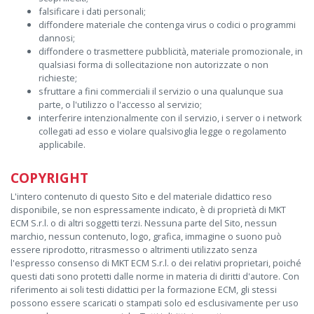
falsificare i dati personali;
diffondere materiale che contenga virus o codici o programmi
dannosi;
diffondere o trasmettere pubblicità, materiale promozionale, in
qualsiasi forma di sollecitazione non autorizzate o non
richieste;
sfruttare a fini commerciali il servizio o una qualunque sua
parte, o l'utilizzo o l'accesso al servizio;
interferire intenzionalmente con il servizio, i server o i network
collegati ad esso e violare qualsivoglia legge o regolamento
applicabile.
COPYRIGHT
L'intero contenuto di questo Sito e del materiale didattico reso
disponibile, se non espressamente indicato, è di proprietà di MKT
ECM S.r.l. o di altri soggetti terzi. Nessuna parte del Sito, nessun
marchio, nessun contenuto, logo, grafica, immagine o suono può
essere riprodotto, ritrasmesso o altrimenti utilizzato senza
l'espresso consenso di MKT ECM S.r.l. o dei relativi proprietari, poiché
questi dati sono protetti dalle norme in materia di diritti d'autore. Con
riferimento ai soli testi didattici per la formazione ECM, gli stessi
possono essere scaricati o stampati solo ed esclusivamente per uso