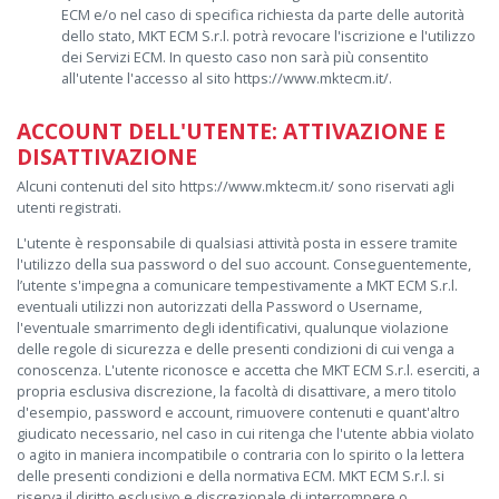
ECM e/o nel caso di specifica richiesta da parte delle autorità
dello stato, MKT ECM S.r.l. potrà revocare l'iscrizione e l'utilizzo
dei Servizi ECM. In questo caso non sarà più consentito
all'utente l'accesso al sito https://www.mktecm.it/.
ACCOUNT DELL'UTENTE: ATTIVAZIONE E
DISATTIVAZIONE
Alcuni contenuti del sito https://www.mktecm.it/ sono riservati agli
utenti registrati.
L'utente è responsabile di qualsiasi attività posta in essere tramite
l'utilizzo della sua password o del suo account. Conseguentemente,
l’utente s'impegna a comunicare tempestivamente a MKT ECM S.r.l.
eventuali utilizzi non autorizzati della Password o Username,
l'eventuale smarrimento degli identificativi, qualunque violazione
delle regole di sicurezza e delle presenti condizioni di cui venga a
conoscenza. L'utente riconosce e accetta che MKT ECM S.r.l. eserciti, a
propria esclusiva discrezione, la facoltà di disattivare, a mero titolo
d'esempio, password e account, rimuovere contenuti e quant'altro
giudicato necessario, nel caso in cui ritenga che l'utente abbia violato
o agito in maniera incompatibile o contraria con lo spirito o la lettera
delle presenti condizioni e della normativa ECM. MKT ECM S.r.l. si
riserva il diritto esclusivo e discrezionale di interrompere o