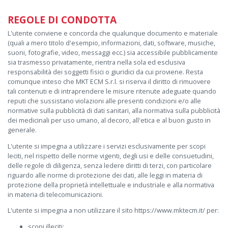
REGOLE DI CONDOTTA
L'utente conviene e concorda che qualunque documento e materiale
(quali a mero titolo d'esempio, informazioni, dati, software, musiche,
suoni, fotografie, video, messaggi ecc.) sia accessibile pubblicamente
sia trasmesso privatamente, rientra nella sola ed esclusiva
responsabilità dei soggetti fisici o giuridici da cui proviene. Resta
comunque inteso che MKT ECM S.r.l. si riserva il diritto di rimuovere
tali contenuti e di intraprendere le misure ritenute adeguate quando
reputi che sussistano violazioni alle presenti condizioni e/o alle
normative sulla pubblicità di dati sanitari, alla normativa sulla pubblicità
dei medicinali per uso umano, al decoro, all'etica e al buon gusto in
generale.
L'utente si impegna a utilizzare i servizi esclusivamente per scopi
leciti, nel rispetto delle norme vigenti, degli usi e delle consuetudini,
delle regole di diligenza, senza ledere diritti di terzi, con particolare
riguardo alle norme di protezione dei dati, alle leggi in materia di
protezione della proprietà intellettuale e industriale e alla normativa
in materia di telecomunicazioni.
L'utente si impegna a non utilizzare il sito https://www.mktecm.it/ per:
scopi illeciti;