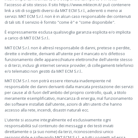
l'accesso al sito stesso. Il sito https://www.mktecm.it/ può contenere
link a siti di soggetti diversi da MKT ECM S.r.l., aderenti o meno ai
servizi. MKT ECM S.r.l. non è in alcun caso responsabile dei contenuti
di tali siti. Il servizio è fornito "come è" e "come disponibile".
È espressamente esclusa qualsivoglia garanzia esplicita e/o implicita
a carico di MKT ECM S.r.l..
MKT ECM S.r.l. non è altresì responsabile di danni, pretese o perdite,
dirette o indirette, derivanti all'utente per il mancato e/o difettoso
funzionamento delle apparecchiature elettroniche dell'utente stesso
o di terzi, inclusi gli internet service provider, di collegamenti telefonici
e/o telematici non gestiti da MKT ECM S.r.l..
MKT ECM S.r.l. non potrà essere ritenuta inadempiente né
responsabile dei danni derivanti dalla mancata prestazione dei servizi
per cause al di fuori dell'ambito del proprio controllo, quali, a titolo
meramente esemplificativo, mancanza di energia, mal funzionamento
dei software installati dall'utente, azioni di altri utenti che hanno
accesso alla rete, incendi, disastri naturali ecc.
L'utente si assume integralmente ed esclusivamente ogni
responsabilità sul contenuto dei messaggi e dei testi inviati
direttamente o (a suo nome) da terzi, riconoscendosi unico
responsabile e sollevando MKT ECM S.r.l., e tutti i soggetti ad essa